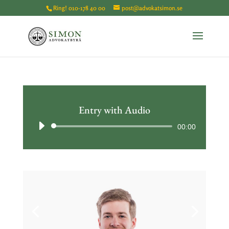
Ring!
010-178 40 00
post@advokatsimon.se
Entry with Audio
Ljudspelare
00:00