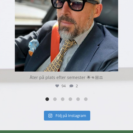
Åter på plats efter semester 🌟👊🏼⚖️
94
2
Följ på Instagram