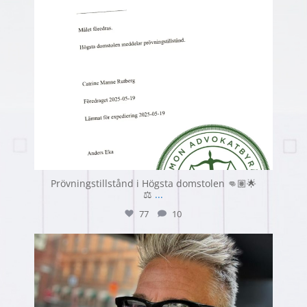
Prövningstillstånd i Högsta domstolen 👊🏽🌟
⚖️
...
77
10
advokatsimon
Jul 11