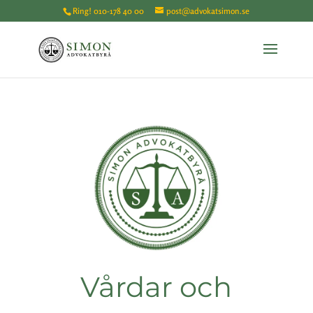
Ring!
010-178 40 00
post@advokatsimon.se
Vårdar och