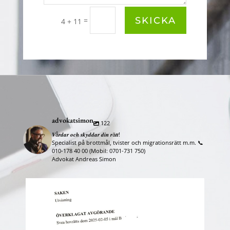
SKICKA
=
4 + 11
advokatsimon
122
𝑽å𝒓𝒅𝒂𝒓 𝒐𝒄𝒉 𝒔𝒌𝒚𝒅𝒅𝒂𝒓 𝒅𝒊𝒏 𝒓ä𝒕𝒕!
Specialist på brottmål, tvister och migrationsrätt m.m. 📞
010-178 40 00 (Mobil: 0701-731 750)
Advokat Andreas Simon
advokatsimon
Maj 26