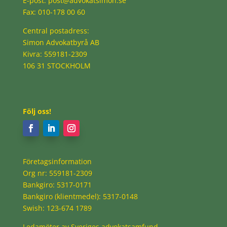
E-post:
post@advokatsimon.se
Fax: 010-178 00 60
Central postadress:
Simon Advokatbyrå AB
Kivra: 559181-2309
106 31 STOCKHOLM
Följ oss!
Företagsinformation
Org nr: 559181-2309
Bankgiro: 5317-0171
Bankgiro (klientmedel): 5317-0148
Swish: 123-674 1789
Ledamöter av Sveriges advokatsamfund